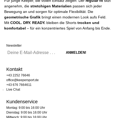
Für junge Keeper, die vollen Einsatz zeigen: Der
regular fit
sitzt
angenehm, die
stretchigen Materialien
passen sich jeder
Bewegung an und sorgen für optimale Flexibilität. Die
geometrische Grafik
bringt einen modernen Look aufs Feld.
Mit
COOL. DRY. READY.
bleiben die Shorts
trocken und
komfortabel
– für ein konzentriertes Spiel von Anfang bis Ende.
Newsletter
Kontakt
+43 2252 76646
office@keepersport.de
+43 676 7664611
Live Chat
Kundenservice
Montag: 9:00 bis 16:00 Uhr
Dienstag: 9:00 bis 16:00 Uhr
Mittwoch: 9:00 bis 16:00 Uhr