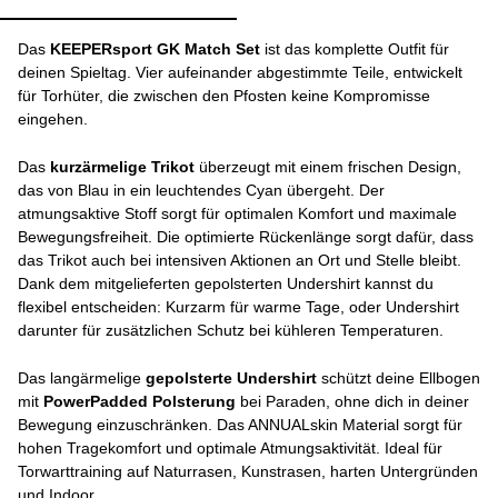
Das
KEEPERsport GK Match Set
ist das komplette Outfit für
deinen Spieltag. Vier aufeinander abgestimmte Teile, entwickelt
für Torhüter, die zwischen den Pfosten keine Kompromisse
eingehen.
Das
kurzärmelige Trikot
überzeugt mit einem frischen Design,
das von Blau in ein leuchtendes Cyan übergeht. Der
atmungsaktive Stoff sorgt für optimalen Komfort und maximale
Bewegungsfreiheit. Die optimierte Rückenlänge sorgt dafür, dass
das Trikot auch bei intensiven Aktionen an Ort und Stelle bleibt.
Dank dem mitgelieferten gepolsterten Undershirt kannst du
flexibel entscheiden: Kurzarm für warme Tage, oder Undershirt
darunter für zusätzlichen Schutz bei kühleren Temperaturen.
Das langärmelige
gepolsterte Undershirt
schützt deine Ellbogen
mit
PowerPadded Polsterung
bei Paraden, ohne dich in deiner
Bewegung einzuschränken. Das ANNUALskin Material sorgt für
hohen Tragekomfort und optimale Atmungsaktivität. Ideal für
Torwarttraining auf Naturrasen, Kunstrasen, harten Untergründen
und Indoor.