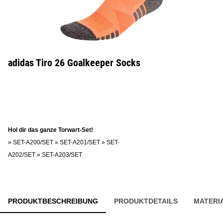
adidas Tiro 26 Goalkeeper Socks
Hol dir das ganze Torwart-Set!
»
SET-A200/SET
»
SET-A201/SET
»
SET-
A202/SET
»
SET-A203/SET
PRODUKTBESCHREIBUNG
PRODUKTDETAILS
MATERI