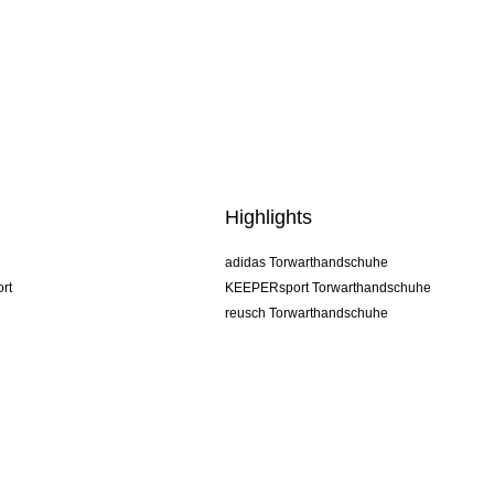
Highlights
adidas Torwarthandschuhe
rt
KEEPERsport Torwarthandschuhe
reusch Torwarthandschuhe
uhlsport Torwarthandschuhe
rehab Torwarthandschuhe
keeper
NIKE Torwarthandschuhe
PUMA Torwarthandschuhe
SELLS Torwarthandschuhe