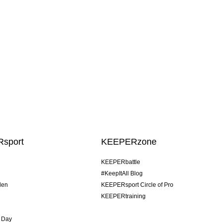
sport
KEEPERzone
KEEPERbattle
#KeepItAll Blog
den
KEEPERsport Circle of Pro
KEEPERtraining
 Day