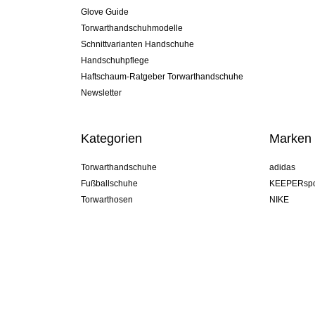
Glove Guide
Torwarthandschuhmodelle
Schnittvarianten Handschuhe
Handschuhpflege
Haftschaum-Ratgeber Torwarthandschuhe
Newsletter
Kategorien
Marken
Torwarthandschuhe
adidas
Fußballschuhe
KEEPERspo
Torwarthosen
NIKE
Torwarttrikots
Puma
Torwart Undershorts
REUSCH
Sells Goal
uhlsport
Elite Sport
rehab