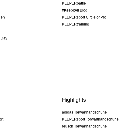
KEEPERbattle
#KeepItAll Blog
den
KEEPERsport Circle of Pro
KEEPERtraining
 Day
Highlights
adidas Torwarthandschuhe
rt
KEEPERsport Torwarthandschuhe
reusch Torwarthandschuhe
uhlsport Torwarthandschuhe