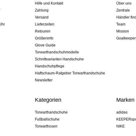
Hilfe und Kontakt
Über uns
r
Zahlung
Zentrale
Versand
Händler fin
Uhr
Lieferzeiten
Team
Retouren
Mission
Größeninfo
Goalkeeper
Glove Guide
Torwarthandschuhmodelle
Schnittvarianten Handschuhe
Handschuhpflege
Haftschaum-Ratgeber Torwarthandschuhe
Newsletter
Kategorien
Marken
Torwarthandschuhe
adidas
Fußballschuhe
KEEPERspo
Torwarthosen
NIKE
Torwarttrikots
Puma