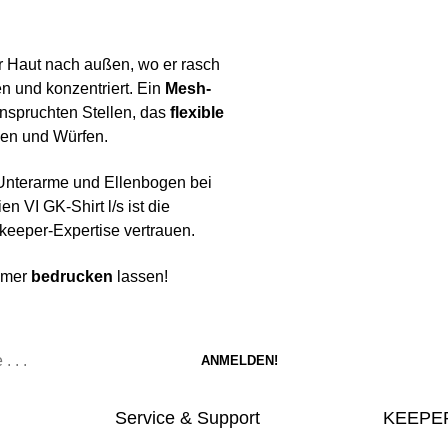
er Haut nach außen, wo er rasch
en und konzentriert. Ein
Mesh-
anspruchten Stellen, das
flexible
den und Würfen.
Unterarme und Ellenbogen bei
 VI GK-Shirt l/s ist die
lkeeper-Expertise vertrauen.
ummer
bedrucken
lassen!
Service & Support
KEEPER