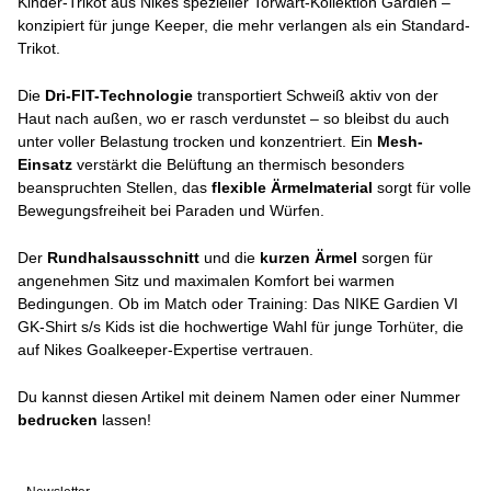
Kinder-Trikot aus Nikes spezieller Torwart-Kollektion Gardien –
konzipiert für junge Keeper, die mehr verlangen als ein Standard-
Trikot.
Die
Dri-FIT-Technologie
transportiert Schweiß aktiv von der
Haut nach außen, wo er rasch verdunstet – so bleibst du auch
unter voller Belastung trocken und konzentriert. Ein
Mesh-
Einsatz
verstärkt die Belüftung an thermisch besonders
beanspruchten Stellen, das
flexible Ärmelmaterial
sorgt für volle
Bewegungsfreiheit bei Paraden und Würfen.
Der
Rundhalsausschnitt
und die
kurzen Ärmel
sorgen für
angenehmen Sitz und maximalen Komfort bei warmen
Bedingungen. Ob im Match oder Training: Das NIKE Gardien VI
GK-Shirt s/s Kids ist die hochwertige Wahl für junge Torhüter, die
auf Nikes Goalkeeper-Expertise vertrauen.
Du kannst diesen Artikel mit deinem Namen oder einer Nummer
bedrucken
lassen!