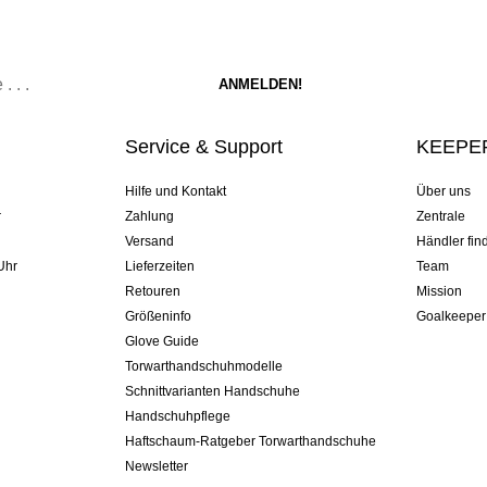
Service & Support
KEEPER
Hilfe und Kontakt
Über uns
r
Zahlung
Zentrale
Versand
Händler fin
Uhr
Lieferzeiten
Team
Retouren
Mission
Größeninfo
Goalkeeper
Glove Guide
Torwarthandschuhmodelle
Schnittvarianten Handschuhe
Handschuhpflege
Haftschaum-Ratgeber Torwarthandschuhe
Newsletter