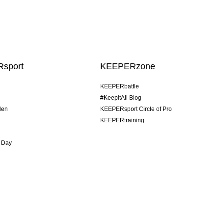
sport
KEEPERzone
KEEPERbattle
#KeepItAll Blog
den
KEEPERsport Circle of Pro
KEEPERtraining
 Day