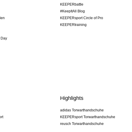
KEEPERbattle
#KeepItAll Blog
den
KEEPERsport Circle of Pro
KEEPERtraining
 Day
Highlights
adidas Torwarthandschuhe
rt
KEEPERsport Torwarthandschuhe
reusch Torwarthandschuhe
uhlsport Torwarthandschuhe