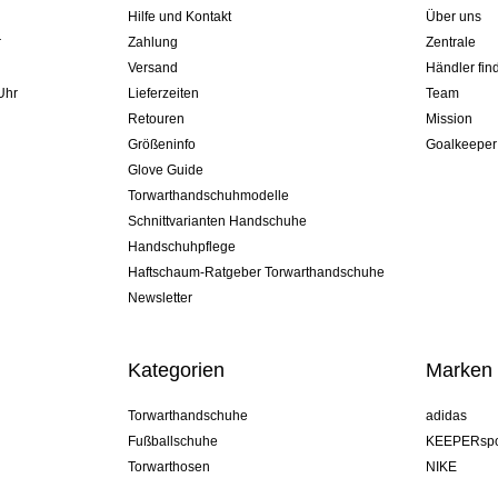
Hilfe und Kontakt
Über uns
r
Zahlung
Zentrale
Versand
Händler fin
Uhr
Lieferzeiten
Team
Retouren
Mission
Größeninfo
Goalkeeper
Glove Guide
Torwarthandschuhmodelle
Schnittvarianten Handschuhe
Handschuhpflege
Haftschaum-Ratgeber Torwarthandschuhe
Newsletter
Kategorien
Marken
Torwarthandschuhe
adidas
Fußballschuhe
KEEPERspo
Torwarthosen
NIKE
Torwarttrikots
Puma