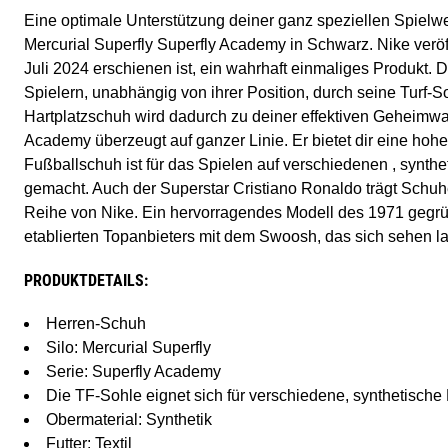
Eine optimale Unterstützung deiner ganz speziellen Spiel
Mercurial Superfly Superfly Academy in Schwarz. Nike veröf
Juli 2024 erschienen ist, ein wahrhaft einmaliges Produkt. 
Spielern, unabhängig von ihrer Position, durch seine Turf-So
Hartplatzschuh wird dadurch zu deiner effektiven Geheimwaf
Academy überzeugt auf ganzer Linie. Er bietet dir eine hoh
Fußballschuh ist für das Spielen auf verschiedenen , synth
gemacht. Auch der Superstar Cristiano Ronaldo trägt Schuhe
Reihe von Nike. Ein hervorragendes Modell des 1971 gegrü
etablierten Topanbieters mit dem Swoosh, das sich sehen l
PRODUKTDETAILS:
Herren-Schuh
Silo: Mercurial Superfly
Serie: Superfly Academy
Die TF-Sohle eignet sich für verschiedene, synthetische
Obermaterial: Synthetik
Futter: Textil