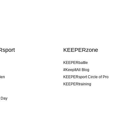
sport
KEEPERzone
KEEPERbattle
#KeepItAll Blog
den
KEEPERsport Circle of Pro
KEEPERtraining
 Day