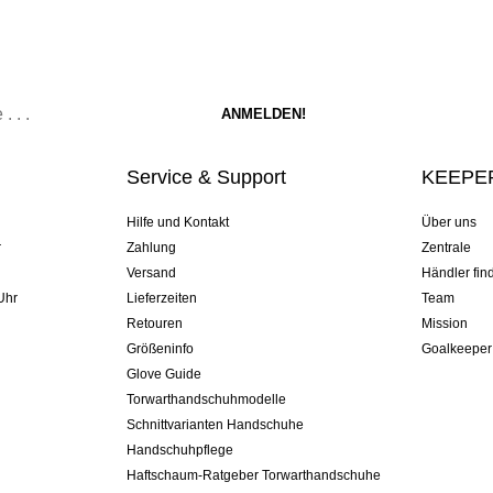
Service & Support
KEEPER
Hilfe und Kontakt
Über uns
r
Zahlung
Zentrale
Versand
Händler fin
Uhr
Lieferzeiten
Team
Retouren
Mission
Größeninfo
Goalkeeper
Glove Guide
Torwarthandschuhmodelle
Schnittvarianten Handschuhe
Handschuhpflege
Haftschaum-Ratgeber Torwarthandschuhe