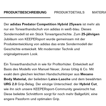
PRODUKTBESCHREIBUNG
PRODUKTDETAILS
MATERI
Der
adidas Predator Competition Hybrid 25years
ist mehr als
nur ein Torwarthandschuh von adidas in weiß-blau. Dieses
Sondermodell ist ein Stück Torwartgeschichte. Zum
25-jährigen
Jubiläum von KEEPERsport wurde gemeinsam mit der
Produktentwicklung von adidas das erste Sondermodell der
Geschichte entwickelt. Mit modernster Technik und
originalgetreuem Look.
Ein Torwarthandschuh in wie für Profitorhüter. Entwickelt auf
Basis des Modells von Manuel Neuer, Jonas Urbig & Co. Mit
exakt dem gleichen leichten Handschuhkörper aus
Mecano
Body Material,
der beliebten
Latex-Lasche
und dem bewährten
URG 2.0
Grip-Belag. Der einzige Unterschied: der
Hybrid Cut
,
wie ihn sich unsere KEEPERsport-Community gewünscht hat.
Diese beliebte Schnittform sorgt für noch mehr Ballgefühl, eine
engere Passform und optimalen Grip.