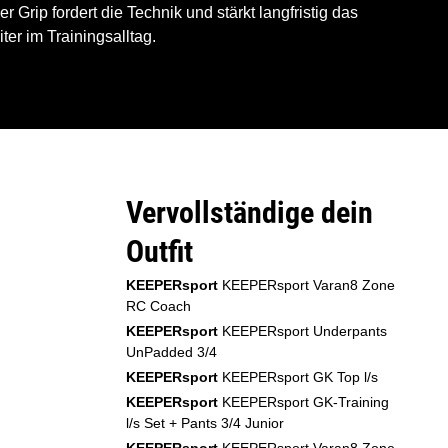
er Grip fordert die Technik und stärkt langfristig das
ter im Trainingsalltag.
Vervollständige dein
Outfit
KEEPERsport
KEEPERsport Varan8 Zone
RC Coach
KEEPERsport
KEEPERsport Underpants
UnPadded 3/4
KEEPERsport
KEEPERsport GK Top l/s
KEEPERsport
KEEPERsport GK-Training
l/s Set + Pants 3/4 Junior
KEEPERsport
KEEPERsport Varan8 Zone