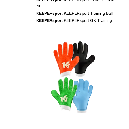
NC
KEEPERsport
KEEPERsport Training Ball
KEEPERsport
KEEPERsport GK-Training
s/s Set + Shorts
KEEPERsport
KEEPERsport GK Grip
Socks (white)
KEEPERsport
KEEPERsport
KEEPERdummy (red)
KEEPERsport
KEEPERsport
KEEPERdummy (black)