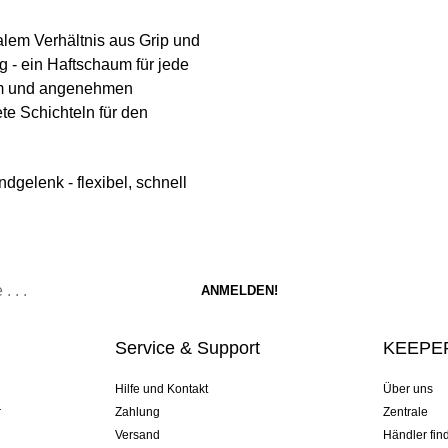
alem Verhältnis aus Grip und
ig - ein Haftschaum für jede
orm und angenehmen
ete Schichteln für den
gelenk - flexibel, schnell
Service & Support
KEEPER
Hilfe und Kontakt
Über uns
r
Zahlung
Zentrale
Versand
Händler fin