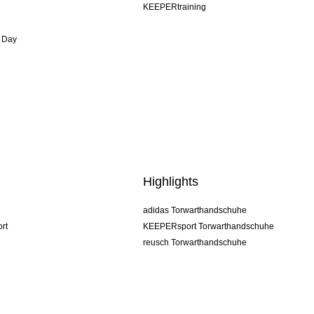
KEEPERtraining
 Day
Highlights
adidas Torwarthandschuhe
rt
KEEPERsport Torwarthandschuhe
reusch Torwarthandschuhe
uhlsport Torwarthandschuhe
rehab Torwarthandschuhe
keeper
NIKE Torwarthandschuhe
PUMA Torwarthandschuhe