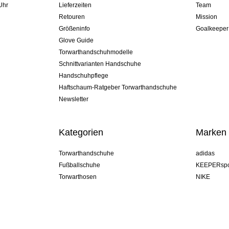
Uhr
Lieferzeiten
Team
Retouren
Mission
Größeninfo
Goalkeeper
Glove Guide
Torwarthandschuhmodelle
Schnittvarianten Handschuhe
Handschuhpflege
Haftschaum-Ratgeber Torwarthandschuhe
Newsletter
Kategorien
Marken
Torwarthandschuhe
adidas
Fußballschuhe
KEEPERspo
Torwarthosen
NIKE
Torwarttrikots
Puma
Torwart Undershorts
REUSCH
Sells Goal
uhlsport