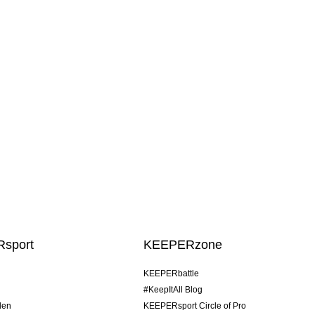
sport
KEEPERzone
KEEPERbattle
#KeepItAll Blog
den
KEEPERsport Circle of Pro